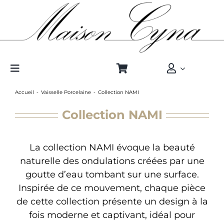
Passer
au
contenu
Toggle
Navigation
Accueil
Vaisselle Porcelaine
Collection NAMI
Cristal sans plomb
Collection NAMI
Porcelaine
La collection NAMI évoque la beauté
naturelle des ondulations créées par une
Qui sommes-nous
goutte d’eau tombant sur une surface.
Inspirée de ce mouvement, chaque pièce
Boutique Pros
de cette collection présente un design à la
fois moderne et captivant, idéal pour