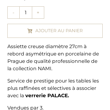
quantité
de
Assiette
AJOUTER AU PANIER
creuse
27cm
Assiette creuse diamètre 27cm à
(x3)
rebord asymétrique en porcelaine de
–
Prague de qualité professionnelle de
collection
NAMI
la collection NAMI.
Service de prestige pour les tables les
plus raffinées et sélectives à associer
avec la
verrerie PALACE
.
Vendues par 3.