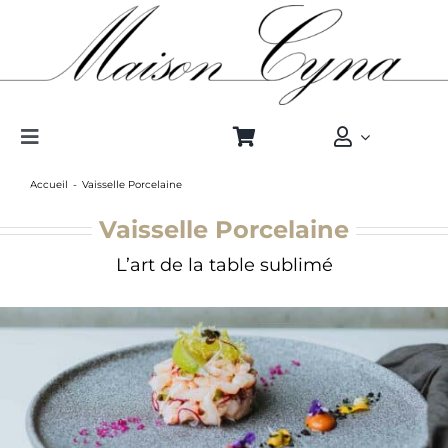
Passer
au
contenu
Toggle
Navigation
Accueil
Vaisselle Porcelaine
Cristal sans plomb
Vaisselle Porcelaine
Porcelaine
L’art de la table sublimé
Qui sommes-nous
Boutique Pros