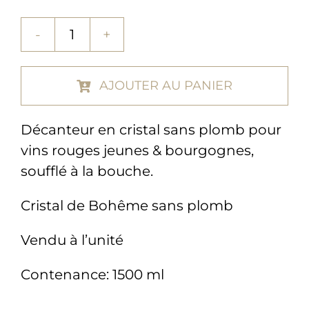
quantité
de
Décanteur
AJOUTER AU PANIER
vin
rouge
Décanteur en cristal sans plomb pour
1500ml
vins rouges jeunes & bourgognes,
-
soufflé à la bouche.
modèle
HELIKE
Cristal de Bohême sans plomb
Vendu à l’unité
Contenance: 1500 ml